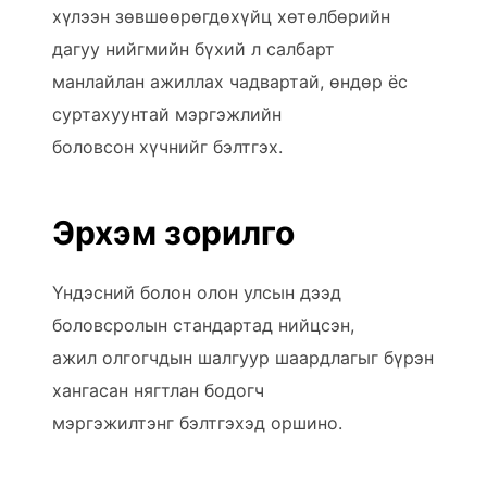
хүлээн зөвшөөрөгдөхүйц хөтөлбөрийн
дагуу нийгмийн бүхий л салбарт
манлайлан ажиллах чадвартай, өндөр ёс
суртахуунтай мэргэжлийн
боловсон хүчнийг бэлтгэх.
Эрхэм зорилго
Үндэсний болон олон улсын дээд
боловсролын стандартад нийцсэн,
ажил олгогчдын шалгуур шаардлагыг бүрэн
хангасан нягтлан бодогч
мэргэжилтэнг бэлтгэхэд оршино.