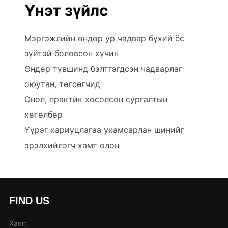
Үнэт зүйлс
Мэргэжлийн өндөр ур чадвар бүхий ёс
зүйтэй боловсон хүчин
Өндөр түвшинд бэлтгэгдсэн чадварлаг
оюутан, төгсөгчид
Онол, практик хосолсон сургалтын
хөтөлбөр
Үүрэг хариуцлагаа ухамсарлан шинийг
эрэлхийлэгч хамт олон
FIND US
Хаяг: