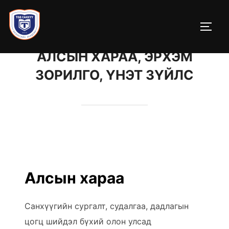
Skip
to
TOGG
content
АЛСЫН ХАРАА, ЭРХЭМ
ЗОРИЛГО, ҮНЭТ ЗҮЙЛС
Алсын хараа
Санхүүгийн сургалт, судалгаа, дадлагын
цогц шийдэл бүхий олон улсад